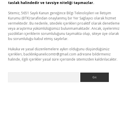
taslak halindedir ve tavsiye niteliği taşımazlar.
Sitemiz, 5651 Sayılı Kanun gereğince Bilgi Teknolojileri ve İletişim
Kurumu (BTK) tarafından onaylanmış bir Yer Sağlayıcı olarak hizmet
vermektedir. Bu nedenle, sitedeki içerikleri proaktif olarak denetleme
veya araştırma yükümlülüğümüz bulunmamaktadır. Ancak, üyelerimiz
yazdıkları içeriklerin sorumluluğunu taşımakta olup, siteye üye olarak
bu sorumluluğu kabul etmiş sayılırlar.
Hukuka ve yasal düzenlemelere aykırı olduğunu düşündüğünüz
içerikleri,
backlinkpanelicomtr@gmail.com
adresine bildirmeniz
halinde, ilgili içerikler yasal süre içerisinde sitemizden kaldırılacaktır.
Arama
üvenilir mi
elexbetgiris.org