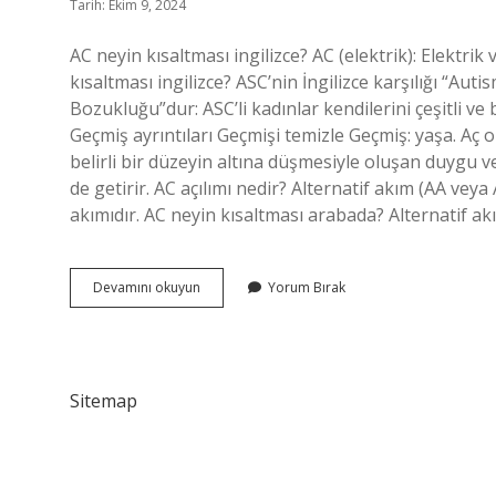
Tarih: Ekim 9, 2024
AC neyin kısaltması ingilizce? AC (elektrik): Elektrik
kısaltması ingilizce? ASC’nin İngilizce karşılığı “A
Bozukluğu”dur: ASC’li kadınlar kendilerini çeşitli ve
Geçmiş ayrıntıları Geçmişi temizle Geçmiş: yaşa. Aç 
belirli bir düzeyin altına düşmesiyle oluşan duygu
de getirir. AC açılımı nedir? Alternatif akım (AA veya
akımıdır. AC neyin kısaltması arabada? Alternatif 
Ac
Devamını okuyun
Yorum Bırak
Ingilizce
Ne
Demek
Sitemap