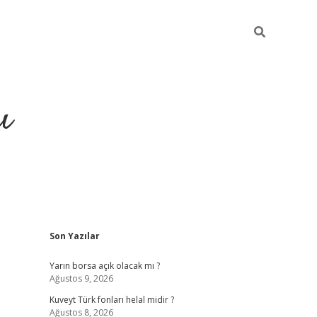
ı
Sidebar
Son Yazılar
hiltonbet yeni giriş
betexper güvenilir
Yarın borsa açık olacak mı ?
Ağustos 9, 2026
Kuveyt Türk fonları helal midir ?
Ağustos 8, 2026