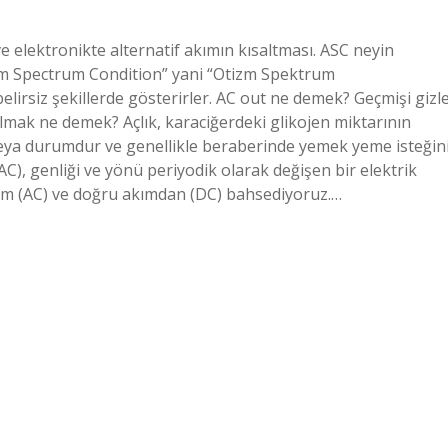
 ve elektronikte alternatif akımın kısaltması. ASC neyin
utism Spectrum Condition” yani “Otizm Spektrum
 belirsiz şekillerde gösterirler. AC out ne demek? Geçmişi gizl
olmak ne demek? Açlık, karaciğerdeki glikojen miktarının
 veya durumdur ve genellikle beraberinde yemek yeme isteğin
 AC), genliği ve yönü periyodik olarak değişen bir elektrik
akım (AC) ve doğru akımdan (DC) bahsediyoruz.…