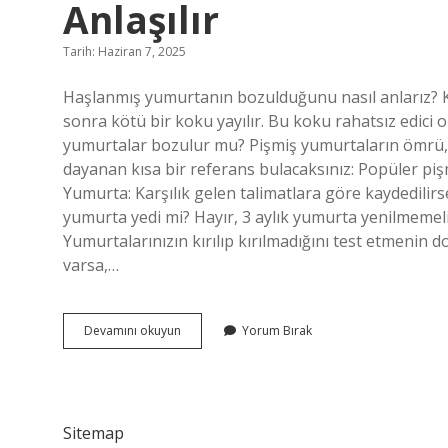
Anlaşılır
Tarih: Haziran 7, 2025
Haşlanmış yumurtanın bozulduğunu nasıl anlarız? Kır
sonra kötü bir koku yayılır. Bu koku rahatsız edici
yumurtalar bozulur mu? Pişmiş yumurtaların ömrü, 
dayanan kısa bir referans bulacaksınız: Popüler pi
Yumurta: Karşılık gelen talimatlara göre kaydedilirse
yumurta yedi mi? Hayır, 3 aylık yumurta yenilmemel
Yumurtalarınızın kırılıp kırılmadığını test etmenin 
varsa,…
Haşlanmış
Devamını okuyun
Yorum Bırak
Yumurtanın
Bozuk
Olduğu
Nasıl
Anlaşılır
Sitemap