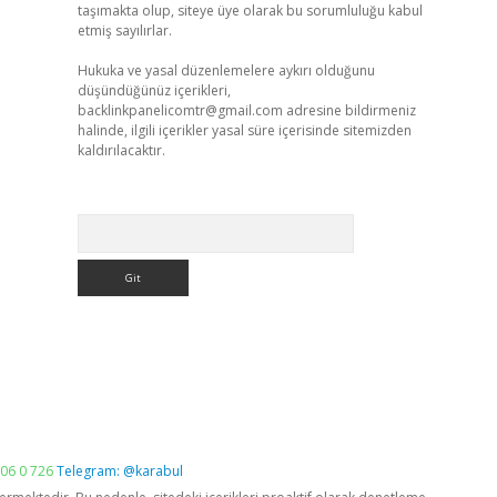
taşımakta olup, siteye üye olarak bu sorumluluğu kabul
etmiş sayılırlar.
Hukuka ve yasal düzenlemelere aykırı olduğunu
düşündüğünüz içerikleri,
backlinkpanelicomtr@gmail.com
adresine bildirmeniz
halinde, ilgili içerikler yasal süre içerisinde sitemizden
kaldırılacaktır.
Arama
06 0 726
Telegram: @karabul