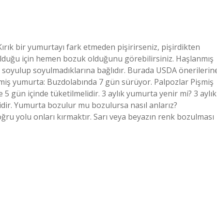
ık bir yumurtayı fark etmeden pişirirseniz, pişirdikten
 olduğu için hemen bozuk olduğunu görebilirsiniz. Haşlanmış
soyulup soyulmadıklarına bağlıdır. Burada USDA önerilerin
şmiş yumurta: Buzdolabında 7 gün sürüyor. Palpozlar Pişmiş
 5 gün içinde tüketilmelidir. 3 aylık yumurta yenir mi? 3 aylık
idir. Yumurta bozulur mu bozulursa nasıl anlarız?
doğru yolu onları kırmaktır. Sarı veya beyazın renk bozulması