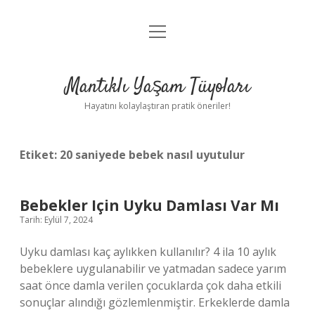
menüyü
Anasayfa
aç
Gizlilik Politikası
Mantıklı Yaşam Tüyoları
Yasal Uyarı
Hayatını kolaylaştıran pratik öneriler!
Hakkımızda
Etiket:
20 saniyede bebek nasıl uyutulur
Bebekler Için Uyku Damlası Var Mı
Tarih: Eylül 7, 2024
Uyku damlası kaç aylıkken kullanılır? 4 ila 10 aylık
bebeklere uygulanabilir ve yatmadan sadece yarım
saat önce damla verilen çocuklarda çok daha etkili
sonuçlar alındığı gözlemlenmiştir. Erkeklerde damla