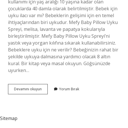
kullanımı için yaş aralığı 10 yaşına kadar olan
çocuklarda 40 damla olarak belirtilmiştir. Bebek için
uyku ilacı var mı? Bebeklerin gelişimi için en temel
ihtiyaçlarından biri uykudur. Mefy Baby Pillow Uyku
Spreyi, melisa, lavanta ve papatya kokularıyla
birleştirilmiştir. Mefy Baby Pillow Uyku Spreyi’ni
yastık veya yorgan kılıfına sıkarak kullanabilirsiniz.
Bebeklere uyku için ne verilir? Bebeğinizin rahat bir
şekilde uykuya dalmasına yardımcı olacak 8 altın
kural. Bir kitap veya masal okuyun. Göğsünüzde
uyurken…
Bebekler
Devamını okuyun
Yorum Bırak
Için
Uyku
Damlası
Var
Mı
Sitemap