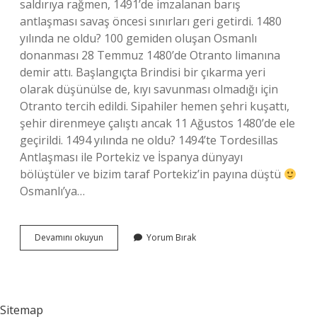
saldırıya rağmen, 1491’de imzalanan barış
antlaşması savaş öncesi sınırları geri getirdi. 1480
yılında ne oldu? 100 gemiden oluşan Osmanlı
donanması 28 Temmuz 1480’de Otranto limanına
demir attı. Başlangıçta Brindisi bir çıkarma yeri
olarak düşünülse de, kıyı savunması olmadığı için
Otranto tercih edildi. Sipahiler hemen şehri kuşattı,
şehir direnmeye çalıştı ancak 11 Ağustos 1480’de ele
geçirildi. 1494 yılında ne oldu? 1494’te Tordesillas
Antlaşması ile Portekiz ve İspanya dünyayı
bölüştüler ve bizim taraf Portekiz’in payına düştü
Osmanlı’ya…
1490
Devamını okuyun
Yorum Bırak
Yılında
Ne
Oldu
Sitemap