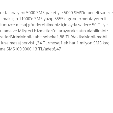
noktasına yeni 5000 SMS paketiyle 5000 SMS’in bedeli sadece
olmak için 11000’e SMS yazıp 5555’e göndermeniz yeterli.
lünüzce mesaj gönderebilmeniz için ayda sadece 50 TL’ye
ama ve Müşteri Hizmetleri’ni arayarak satın alabilirsiniz.
cretlerBirimMobil-sabit şebeke1,88 TL/dakikaMobil-mobil
 kısa mesaj servisi1,34 ​​TL/mesaj1 ek hat 1 milyon SMS kaç
şına SMS100.0000,13 TL/adet6,47