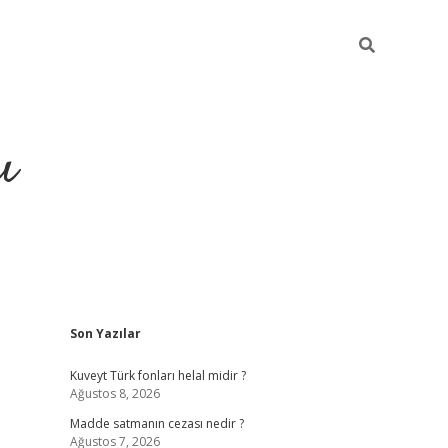
ı
Sidebar
Son Yazılar
hiltonbet yeni giriş
betexper güvenilir
Kuveyt Türk fonları helal midir ?
Ağustos 8, 2026
Madde satmanın cezası nedir ?
Ağustos 7, 2026