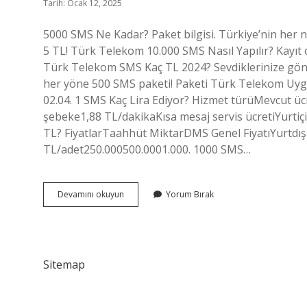
Tarih: Ocak 12, 2025
5000 SMS Ne Kadar? Paket bilgisi. Türkiye’nin her 
5 TL! Türk Telekom 10.000 SMS Nasıl Yapılır? Kayıt 
Türk Telekom SMS Kaç TL 2024? Sevdiklerinize gön
her yöne 500 SMS paketi! Paketi Türk Telekom Uygul
02.04. 1 SMS Kaç Lira Ediyor? Hizmet türüMevcut ü
şebeke1,88 TL/dakikaKısa mesaj servis ücretiYurtiçi
TL? FiyatlarTaahhüt MiktarDMS Genel FiyatıYurtdı
TL/adet250.000500.0001.000. 1000 SMS…
10000
Devamını okuyun
Yorum Bırak
Sms
Kaç
Tl
Sitemap