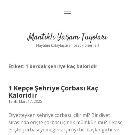
menüyü
Anasayfa
aç
Gizlilik Politikası
Mantıklı Yaşam Tüyoları
Yasal Uyarı
Hayatını kolaylaştıran pratik öneriler!
Hakkımızda
Etiket:
1 bardak şehriye kaç kaloridir
1 Kepçe Şehriye Çorbası Kaç
Kaloridir
Tarih: Mart 17, 2025
Diyetteyken şehriye çorbası içilir mi? Bir diyet
sırasında erişte çorbası içmek mümkün mü? 1 kase
erişte çorbası yemeğiniz için iyi bir başlangıçtır ve