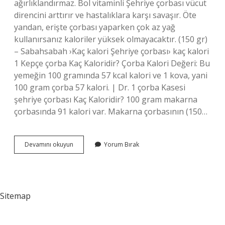
ağırlıklandırmaz. Bol vitaminli Şehriye çorbası vücut
direncini arttırır ve hastalıklara karşı savaşır. Öte
yandan, erişte çorbası yaparken çok az yağ
kullanırsanız kaloriler yüksek olmayacaktır. (150 gr)
– Sabahsabah ›Kaç kalori Şehriye çorbası› kaç kalori
1 Kepçe çorba Kaç Kaloridir? Çorba Kalori Değeri: Bu
yemeğin 100 gramında 57 kcal kalori ve 1 kova, yani
100 gram çorba 57 kalori. | Dr. 1 çorba Kasesi
şehriye çorbası Kaç Kaloridir? 100 gram makarna
çorbasında 91 kalori var. Makarna çorbasının (150…
1
Devamını okuyun
Yorum Bırak
Kepçe
Şehriye
Çorbası
Kaç
Kaloridir
Sitemap