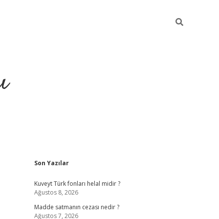
ı
Sidebar
Son Yazılar
hiltonbet yeni giriş
betexper güvenili
Kuveyt Türk fonları helal midir ?
Ağustos 8, 2026
Madde satmanın cezası nedir ?
Ağustos 7, 2026