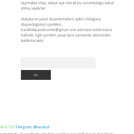
taşımakta olup, siteye üye olarak bu sorumluluğu kabul
etmiş sayılırlar.
Hukuka ve yasal düzenlemelere aykırı olduğunu
düşündüğünüz içerikleri,
backlinkpanelicomtr@gmail.com
adresine bildirmeniz
halinde, ilgili içerikler yasal süre içerisinde sitemizden
kaldırılacaktır.
Arama
06 0 726
Telegram: @karabul