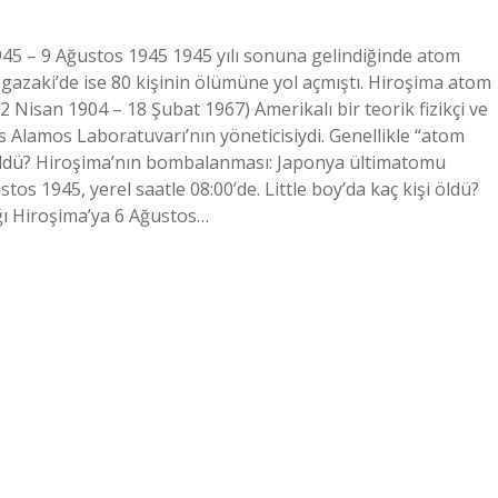
945 – 9 Ağustos 1945 1945 yılı sonuna gelindiğinde atom
agazaki’de ise 80 kişinin ölümüne yol açmıştı. Hiroşima atom
Nisan 1904 – 18 Şubat 1967) Amerikalı bir teorik fizikçi ve
s Alamos Laboratuvarı’nın yöneticisiydi. Genellikle “atom
 öldü? Hiroşima’nın bombalanması: Japonya ültimatomu
os 1945, yerel saatle 08:00’de. Little boy’da kaç kişi öldü?
ığı Hiroşima’ya 6 Ağustos…