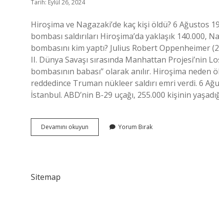
Tarih: Eylül 26, 2024
Hiroşima ve Nagazaki’de kaç kişi öldü? 6 Ağustos 1
bombası saldırıları Hiroşima’da yaklaşık 140.000, N
bombasını kim yaptı? Julius Robert Oppenheimer (22 
II. Dünya Savaşı sırasında Manhattan Projesi’nin Lo
bombasının babası” olarak anılır. Hiroşima neden
reddedince Truman nükleer saldırı emri verdi. 6 Ağust
İstanbul. ABD’nin B-29 uçağı, 255.000 kişinin yaşad
Hiroşima
Devamını okuyun
Yorum Bırak
Da
Kaç
Kişi
Öldü
Sitemap