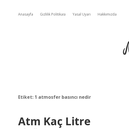
Anasayfa
Gizlilik Politikası
Yasal Uyarı
Hakkımızda
Etiket:
1 atmosfer basıncı nedir
Atm Kaç Litre