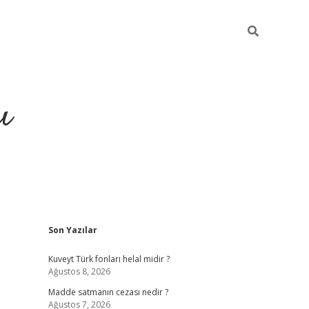
ı
Sidebar
Son Yazılar
hiltonbet yeni giriş
betexper güvenili
Kuveyt Türk fonları helal midir ?
Ağustos 8, 2026
Madde satmanın cezası nedir ?
Ağustos 7, 2026