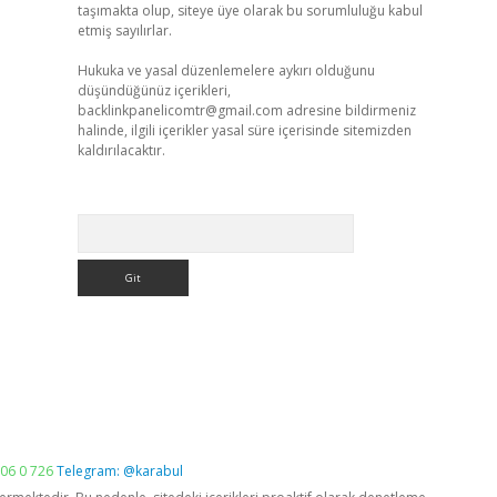
taşımakta olup, siteye üye olarak bu sorumluluğu kabul
etmiş sayılırlar.
Hukuka ve yasal düzenlemelere aykırı olduğunu
düşündüğünüz içerikleri,
backlinkpanelicomtr@gmail.com
adresine bildirmeniz
halinde, ilgili içerikler yasal süre içerisinde sitemizden
kaldırılacaktır.
Arama
06 0 726
Telegram: @karabul