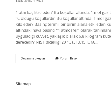
Tarih: Aralık 3, 2024
1 atm kaç litre eder? Bu koşullar altında, 1 mol gaz 
°C olduğu koşullardır. Bu koşullar altında, 1 mol gaz
kilo eder? Basınç terimi, bir birim alana etki eden ku
altındaki hava basıncı “1 atmosfer” olarak tanımlan
uyguladığı kuvvet, yaklaşık olarak 6,8 kilogram kütle
derecedir? NIST sıcaklığı 20 °C (313,15 K, 68…
Atm
Devamını okuyun
Yorum Bırak
Kaç
Litre
Sitemap